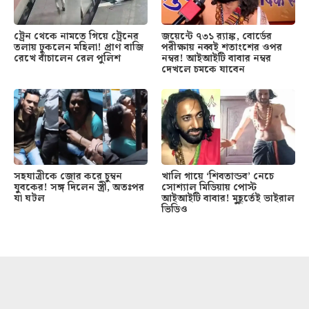
ট্রেন থেকে নামতে গিয়ে ট্রেনের
জয়েন্টে ৭৩১ র‍্যাঙ্ক, বোর্ডের
তলায় ঢুকলেন মহিলা! প্রাণ বাজি
পরীক্ষায় নব্বই শতাংশের ওপর
রেখে বাঁচালেন রেল পুলিশ
নম্বর! আইআইটি বাবার নম্বর
দেখলে চমকে যাবেন
সহযাত্রীকে জোর করে চুম্বন
খালি গায়ে ‘শিবতান্ডব’ নেচে
যুবকের! সঙ্গ দিলেন স্ত্রী, অতঃপর
সোশ্যাল মিডিয়ায় পোস্ট
যা ঘটল
আইআইটি বাবার! মুহূর্তেই ভাইরাল
ভিডিও