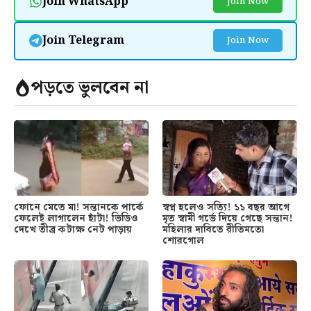
Join WhatsApp
Join Now
Join Telegram
Join Now
পড়তে ভুলবেন না
ফোনে মেতে মা! সন্তানকে পার্কে
স্বপ্ন হলেও সত্যি! ১১ বছর আগে
ফেলেই লাগালেন হাঁটা! ভিডিও
মৃত স্বামী গর্ভে দিয়ে গেছে সন্তান!
দেখে তীব্র কটাক্ষ নেট পাড়ায়
মহিলার দাবিতে রীতিমতো
শোরগোল