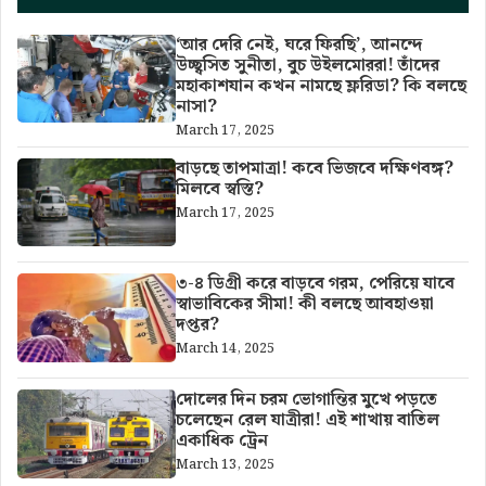
‘আর দেরি নেই, ঘরে ফিরছি’, আনন্দে
উচ্ছ্বসিত সুনীতা, বুচ উইলমোররা! তাঁদের
মহাকাশযান কখন নামছে ফ্লরিডা? কি বলছে
নাসা?
March 17, 2025
বাড়ছে তাপমাত্রা! কবে ভিজবে দক্ষিণবঙ্গ?
মিলবে স্বস্তি?
March 17, 2025
৩-৪ ডিগ্রী করে বাড়বে গরম, পেরিয়ে যাবে
স্বাভাবিকের সীমা! কী বলছে আবহাওয়া
দপ্তর?
March 14, 2025
দোলের দিন চরম ভোগান্তির মুখে পড়তে
চলেছেন রেল যাত্রীরা! এই শাখায় বাতিল
একাধিক ট্রেন
March 13, 2025