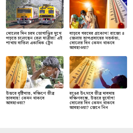
দোলের দিন চরম ভোগান্তির মুখে
বাড়বে গরমের প্রকোপ! রাজ্যে ৪
পড়তে চলেছেন রেল যাত্রীরা! এই
জেলায় তাপপ্রবাহের সতর্কতা,
শাখায় বাতিল একাধিক ট্রেন
দোলের দিন কেমন থাকবে
আবহাওয়া?
উত্তরে বৃষ্টিপাত, দক্ষিণে তীব্র
রঙের উৎসবে তীব্র দাবদাহ
তাবদাহ! কেমন থাকবে
দক্ষিণবঙ্গে, উত্তরে দুর্যোগ!
আবহাওয়া?
দোলের দিন কেমন থাকবে
আবহাওয়া? জেনে নিন