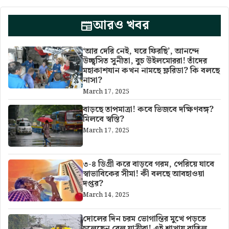
আরও খবর
‘আর দেরি নেই, ঘরে ফিরছি’, আনন্দে
উচ্ছ্বসিত সুনীতা, বুচ উইলমোররা! তাঁদের
মহাকাশযান কখন নামছে ফ্লরিডা? কি বলছে
নাসা?
March 17, 2025
বাড়ছে তাপমাত্রা! কবে ভিজবে দক্ষিণবঙ্গ?
মিলবে স্বস্তি?
March 17, 2025
৩-৪ ডিগ্রী করে বাড়বে গরম, পেরিয়ে যাবে
স্বাভাবিকের সীমা! কী বলছে আবহাওয়া
দপ্তর?
March 14, 2025
দোলের দিন চরম ভোগান্তির মুখে পড়তে
চলেছেন রেল যাত্রীরা! এই শাখায় বাতিল