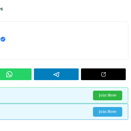
্ড
7
Join Now
Join Now