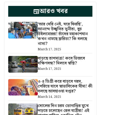
আরও খবর
‘আর দেরি নেই, ঘরে ফিরছি’,
আনন্দে উচ্ছ্বসিত সুনীতা, বুচ
উইলমোররা! তাঁদের মহাকাশযান
কখন নামছে ফ্লরিডা? কি বলছে
নাসা?
March 17, 2025
বাড়ছে তাপমাত্রা! কবে ভিজবে
দক্ষিণবঙ্গ? মিলবে স্বস্তি?
March 17, 2025
৩-৪ ডিগ্রী করে বাড়বে গরম,
পেরিয়ে যাবে স্বাভাবিকের সীমা! কী
বলছে আবহাওয়া দপ্তর?
March 14, 2025
দোলের দিন চরম ভোগান্তির মুখে
পড়তে চলেছেন রেল যাত্রীরা! এই