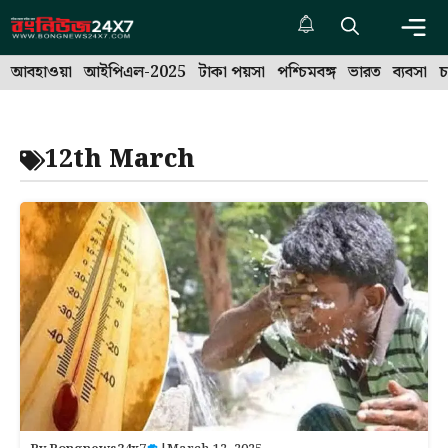
Skip
to
Me
content
আবহাওয়া
আইপিএল-2025
টাকা পয়সা
পশ্চিমবঙ্গ
ভারত
ব্যবসা
চ
12th March