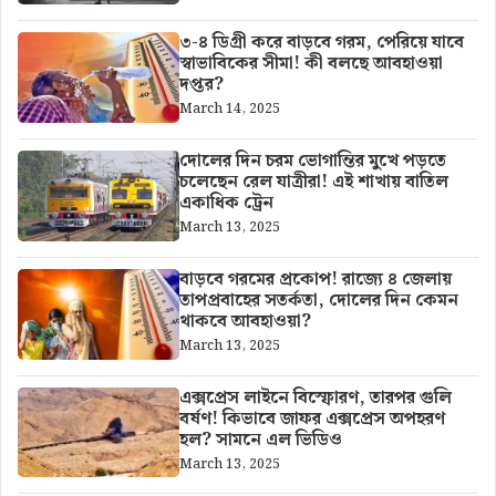
৩-৪ ডিগ্রী করে বাড়বে গরম, পেরিয়ে যাবে
স্বাভাবিকের সীমা! কী বলছে আবহাওয়া
দপ্তর?
March 14, 2025
দোলের দিন চরম ভোগান্তির মুখে পড়তে
চলেছেন রেল যাত্রীরা! এই শাখায় বাতিল
একাধিক ট্রেন
March 13, 2025
বাড়বে গরমের প্রকোপ! রাজ্যে ৪ জেলায়
তাপপ্রবাহের সতর্কতা, দোলের দিন কেমন
থাকবে আবহাওয়া?
March 13, 2025
এক্সপ্রেস লাইনে বিস্ফোরণ, তারপর গুলি
বর্ষণ! কিভাবে জাফর এক্সপ্রেস অপহরণ
হল? সামনে এল ভিডিও
March 13, 2025