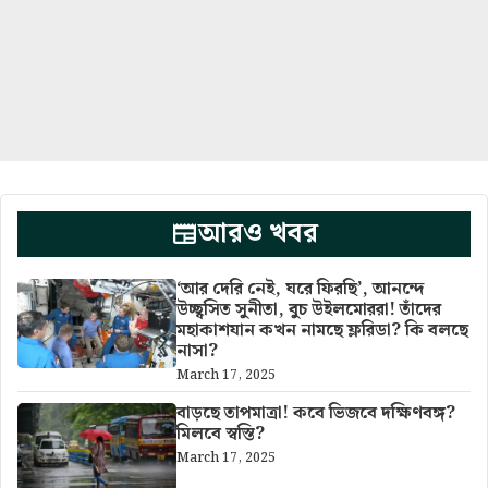
আরও খবর
‘আর দেরি নেই, ঘরে ফিরছি’, আনন্দে
উচ্ছ্বসিত সুনীতা, বুচ উইলমোররা! তাঁদের
মহাকাশযান কখন নামছে ফ্লরিডা? কি বলছে
নাসা?
March 17, 2025
বাড়ছে তাপমাত্রা! কবে ভিজবে দক্ষিণবঙ্গ?
মিলবে স্বস্তি?
March 17, 2025