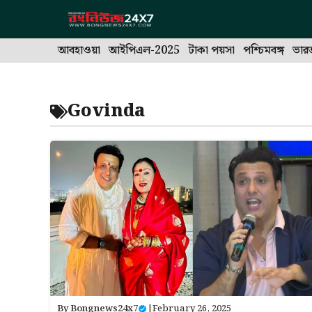
Skip
to
content
আবহাওয়া
আইপিএল-2025
টাকা পয়সা
পশ্চিমবঙ্গ
ভার
Govinda
By
Bongnews24x7
|
February 26, 2025