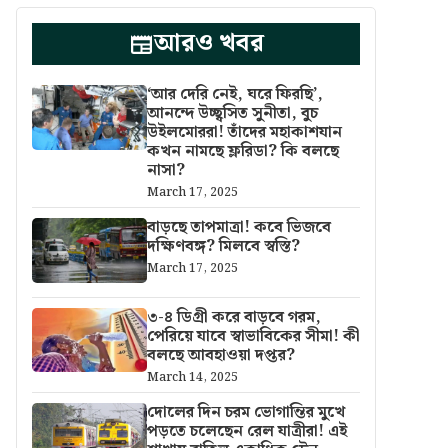
আরও খবর
‘আর দেরি নেই, ঘরে ফিরছি’,
আনন্দে উচ্ছ্বসিত সুনীতা, বুচ
উইলমোররা! তাঁদের মহাকাশযান
কখন নামছে ফ্লরিডা? কি বলছে
নাসা?
March 17, 2025
বাড়ছে তাপমাত্রা! কবে ভিজবে
দক্ষিণবঙ্গ? মিলবে স্বস্তি?
March 17, 2025
৩-৪ ডিগ্রী করে বাড়বে গরম,
পেরিয়ে যাবে স্বাভাবিকের সীমা! কী
বলছে আবহাওয়া দপ্তর?
March 14, 2025
দোলের দিন চরম ভোগান্তির মুখে
পড়তে চলেছেন রেল যাত্রীরা! এই