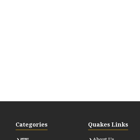
Categories
Quakes Links
রাজ্য
About Us