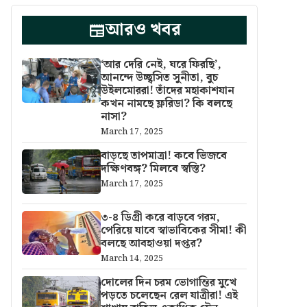
আরও খবর
‘আর দেরি নেই, ঘরে ফিরছি’,
আনন্দে উচ্ছ্বসিত সুনীতা, বুচ
উইলমোররা! তাঁদের মহাকাশযান
কখন নামছে ফ্লরিডা? কি বলছে
নাসা?
March 17, 2025
বাড়ছে তাপমাত্রা! কবে ভিজবে
দক্ষিণবঙ্গ? মিলবে স্বস্তি?
March 17, 2025
৩-৪ ডিগ্রী করে বাড়বে গরম,
পেরিয়ে যাবে স্বাভাবিকের সীমা! কী
বলছে আবহাওয়া দপ্তর?
March 14, 2025
দোলের দিন চরম ভোগান্তির মুখে
পড়তে চলেছেন রেল যাত্রীরা! এই