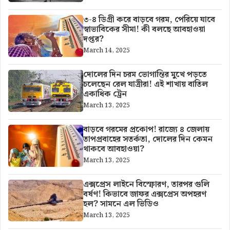
৩-৪ ডিগ্রী করে বাড়বে গরম, পেরিয়ে যাবে
স্বাভাবিকের সীমা! কী বলছে আবহাওয়া
দপ্তর?
March 14, 2025
দোলের দিন চরম ভোগান্তির মুখে পড়তে
চলেছেন রেল যাত্রীরা! এই শাখায় বাতিল
একাধিক ট্রেন
March 13, 2025
বাড়বে গরমের প্রকোপ! রাজ্যে ৪ জেলায়
তাপপ্রবাহের সতর্কতা, দোলের দিন কেমন
থাকবে আবহাওয়া?
March 13, 2025
এক্সপ্রেস লাইনে বিস্ফোরণ, তারপর গুলি
বর্ষণ! কিভাবে জাফর এক্সপ্রেস অপহরণ
হল? সামনে এল ভিডিও
March 13, 2025