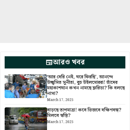
আরও খবর
‘আর দেরি নেই, ঘরে ফিরছি’, আনন্দে
উচ্ছ্বসিত সুনীতা, বুচ উইলমোররা! তাঁদের
মহাকাশযান কখন নামছে ফ্লরিডা? কি বলছে
নাসা?
March 17, 2025
বাড়ছে তাপমাত্রা! কবে ভিজবে দক্ষিণবঙ্গ?
মিলবে স্বস্তি?
March 17, 2025