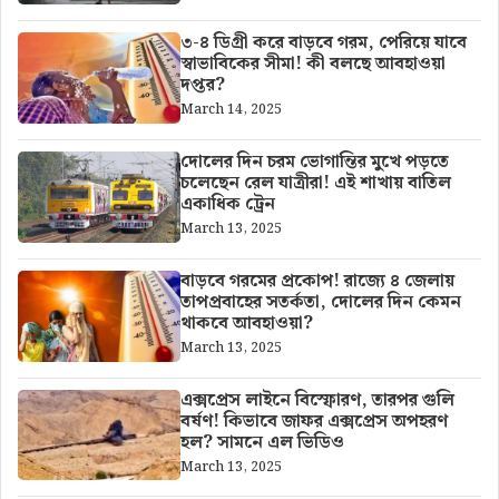
৩-৪ ডিগ্রী করে বাড়বে গরম, পেরিয়ে যাবে
স্বাভাবিকের সীমা! কী বলছে আবহাওয়া
দপ্তর?
March 14, 2025
দোলের দিন চরম ভোগান্তির মুখে পড়তে
চলেছেন রেল যাত্রীরা! এই শাখায় বাতিল
একাধিক ট্রেন
March 13, 2025
বাড়বে গরমের প্রকোপ! রাজ্যে ৪ জেলায়
তাপপ্রবাহের সতর্কতা, দোলের দিন কেমন
থাকবে আবহাওয়া?
March 13, 2025
এক্সপ্রেস লাইনে বিস্ফোরণ, তারপর গুলি
বর্ষণ! কিভাবে জাফর এক্সপ্রেস অপহরণ
হল? সামনে এল ভিডিও
March 13, 2025