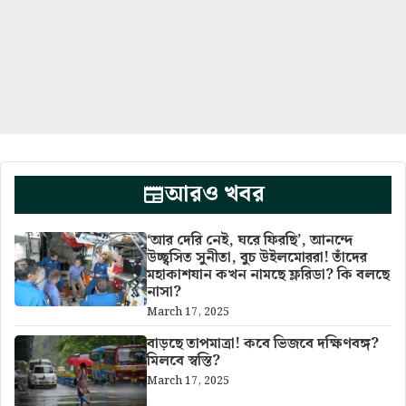
আরও খবর
‘আর দেরি নেই, ঘরে ফিরছি’, আনন্দে
উচ্ছ্বসিত সুনীতা, বুচ উইলমোররা! তাঁদের
মহাকাশযান কখন নামছে ফ্লরিডা? কি বলছে
নাসা?
March 17, 2025
বাড়ছে তাপমাত্রা! কবে ভিজবে দক্ষিণবঙ্গ?
মিলবে স্বস্তি?
March 17, 2025