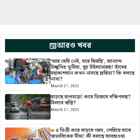
আরও খবর
‘আর দেরি নেই, ঘরে ফিরছি’, আনন্দে
উচ্ছ্বসিত সুনীতা, বুচ উইলমোররা! তাঁদের
মহাকাশযান কখন নামছে ফ্লরিডা? কি বলছে
নাসা?
March 17, 2025
বাড়ছে তাপমাত্রা! কবে ভিজবে দক্ষিণবঙ্গ?
মিলবে স্বস্তি?
March 17, 2025
৩-৪ ডিগ্রী করে বাড়বে গরম, পেরিয়ে যাবে
স্বাভাবিকের সীমা! কী বলছে আবহাওয়া