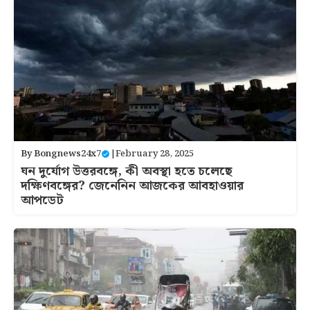
By
Bongnews24x7
|
February 28, 2025
ঘন দুর্যোগ উত্তরবঙ্গে, কী অবস্থা হতে চলেছে
দক্ষিণবঙ্গের? জেনেনিন আজকের আবহাওয়ার
আপডেট