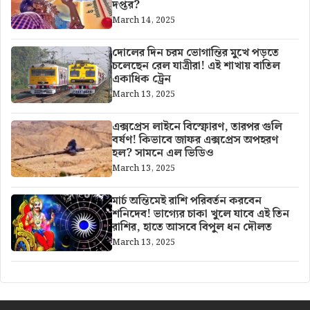
দপ্তর?
March 14, 2025
দোলের দিন চরম ভোগান্তির মুখে পড়তে
চলেছেন রেল যাত্রীরা! এই শাখায় বাতিল
একাধিক ট্রেন
March 13, 2025
এক্সপ্রেস লাইনে বিস্ফোরণ, তারপর গুলি
বর্ষণ! কিভাবে জাফর এক্সপ্রেস অপহরণ
হল? সামনে এল ভিডিও
March 13, 2025
মার্চ অন্তিমেই রাশি পরিবর্তন করবেন
শনিদেব! ভাগ্যের চাকা খুলে যাবে এই তিন
রাশির, হাতে আসবে বিপুল ধন দৌলত
March 13, 2025