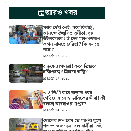
আরও খবর
‘আর দেরি নেই, ঘরে ফিরছি’,
আনন্দে উচ্ছ্বসিত সুনীতা, বুচ
উইলমোররা! তাঁদের মহাকাশযান
কখন নামছে ফ্লরিডা? কি বলছে
নাসা?
March 17, 2025
বাড়ছে তাপমাত্রা! কবে ভিজবে
দক্ষিণবঙ্গ? মিলবে স্বস্তি?
March 17, 2025
৩-৪ ডিগ্রী করে বাড়বে গরম,
পেরিয়ে যাবে স্বাভাবিকের সীমা! কী
বলছে আবহাওয়া দপ্তর?
March 14, 2025
দোলের দিন চরম ভোগান্তির মুখে
পড়তে চলেছেন রেল যাত্রীরা! এই