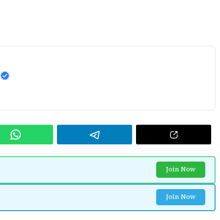
7
Join Now
Join Now