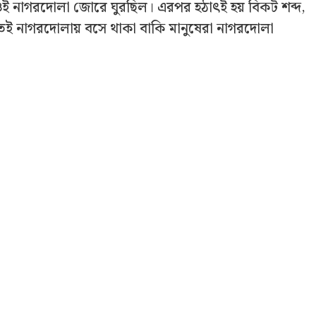
 ওই নাগরদোলা জোরে ঘুরছিল। এরপর হঠাৎই হয় বিকট শব্দ,
তেই নাগরদোলায় বসে থাকা বাকি মানুষেরা নাগরদোলা