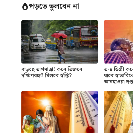
পড়তে ভুলবেন না
বাড়ছে তাপমাত্রা! কবে ভিজবে
৩-৪ ডিগ্রী কর
দক্ষিণবঙ্গ? মিলবে স্বস্তি?
যাবে স্বাভাব
আবহাওয়া দপ্