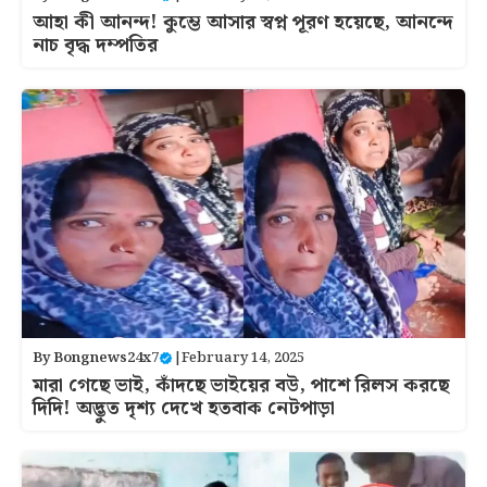
আহা কী আনন্দ! কুম্ভে আসার স্বপ্ন পূরণ হয়েছে, আনন্দে
নাচ বৃদ্ধ দম্পতির
By
Bongnews24x7
|
February 14, 2025
মারা গেছে ভাই, কাঁদছে ভাইয়ের ব‌উ, পাশে রিলস করছে
দিদি! অদ্ভুত দৃশ্য দেখে হতবাক নেটপাড়া