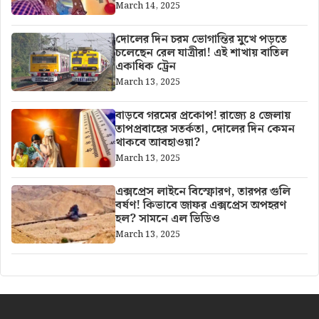
March 14, 2025
দোলের দিন চরম ভোগান্তির মুখে পড়তে
চলেছেন রেল যাত্রীরা! এই শাখায় বাতিল
একাধিক ট্রেন
March 13, 2025
বাড়বে গরমের প্রকোপ! রাজ্যে ৪ জেলায়
তাপপ্রবাহের সতর্কতা, দোলের দিন কেমন
থাকবে আবহাওয়া?
March 13, 2025
এক্সপ্রেস লাইনে বিস্ফোরণ, তারপর গুলি
বর্ষণ! কিভাবে জাফর এক্সপ্রেস অপহরণ
হল? সামনে এল ভিডিও
March 13, 2025