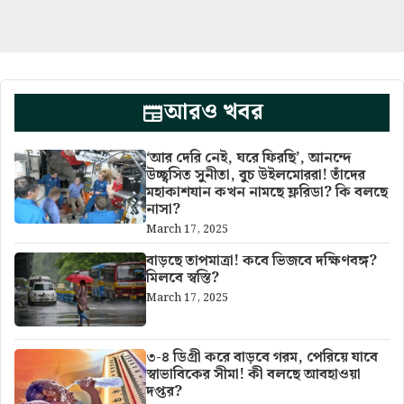
আরও খবর
‘আর দেরি নেই, ঘরে ফিরছি’, আনন্দে
উচ্ছ্বসিত সুনীতা, বুচ উইলমোররা! তাঁদের
মহাকাশযান কখন নামছে ফ্লরিডা? কি বলছে
নাসা?
March 17, 2025
বাড়ছে তাপমাত্রা! কবে ভিজবে দক্ষিণবঙ্গ?
মিলবে স্বস্তি?
March 17, 2025
৩-৪ ডিগ্রী করে বাড়বে গরম, পেরিয়ে যাবে
স্বাভাবিকের সীমা! কী বলছে আবহাওয়া
দপ্তর?